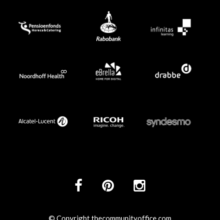
© Copyright thecommunityoffice.com