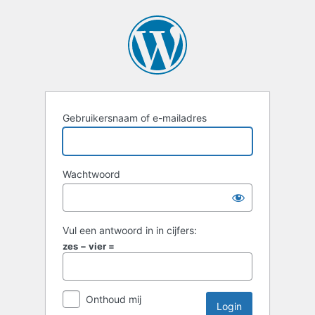
Login
Gebruikersnaam of e-mailadres
Wachtwoord
Vul een antwoord in in cijfers:
zes − vier =
Onthoud mij