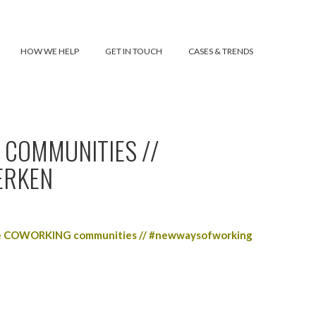
HOW WE HELP
GET IN TOUCH
CASES & TRENDS
 COMMUNITIES //
ERKEN
M
te COWORKING communities // #newwaysofworking