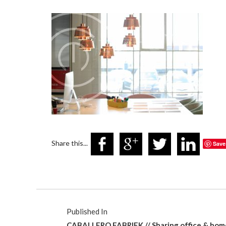
Share this...
Save
Published In
CABALLERO FABRIEK // Sharing office & hom