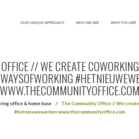
OUR UNIQUE APPROACH
WHO WE ARE
WHO YOU ARE
OFFICE // WE CREATE COWORKING
WAYSOFWORKING #HETNIEUWEW
WWW.THECOMMUNITYOFFICE.CO
ing office & home base
/
The Community Office // We crea
#hetnieuwewerken www.thecommunityoffice.com