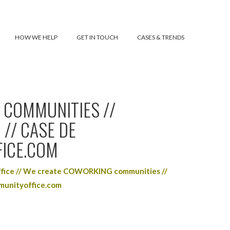
HOW WE HELP
GET IN TOUCH
CASES & TRENDS
 COMMUNITIES //
/ CASE DE
ICE.COM
fice // We create COWORKING communities //
munityoffice.com