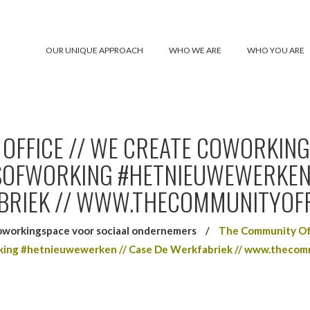
OUR UNIQUE APPROACH
WHO WE ARE
WHO YOU ARE
OFFICE // WE CREATE COWORKING
OFWORKING #HETNIEUWEWERKEN /
BRIEK // WWW.THECOMMUNITYOFF
workingspace voor sociaal ondernemers
/
The Community Of
ng #hetnieuwewerken // Case De Werkfabriek // www.thecom