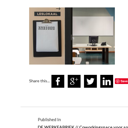
Share this...
Save
Published In
DE WERKFABRIEK // Coworkingspace voor so