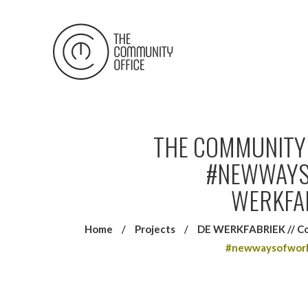
THE COMMUNITY 
#NEWWAYS
WERKFA
Home
/
Projects
/
DE WERKFABRIEK // Co
#newwaysofworki