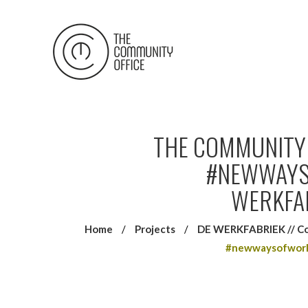
THE COMMUNITY 
#NEWWAYS
WERKFA
Home
/
Projects
/
DE WERKFABRIEK // Co
#newwaysofworki