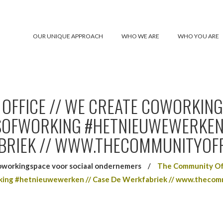
OUR UNIQUE APPROACH
WHO WE ARE
WHO YOU ARE
OFFICE // WE CREATE COWORKING
OFWORKING #HETNIEUWEWERKEN /
BRIEK // WWW.THECOMMUNITYOFF
workingspace voor sociaal ondernemers
/
The Community Of
ng #hetnieuwewerken // Case De Werkfabriek // www.thecom