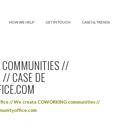
HOW WE HELP
GET IN TOUCH
CASES & TRENDS
 COMMUNITIES //
/ CASE DE
ICE.COM
fice // We create COWORKING communities //
munityoffice.com