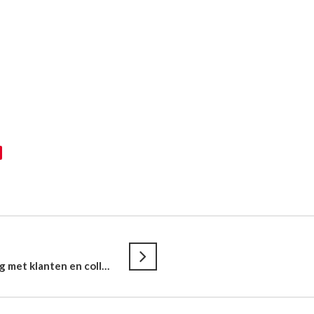
RABOBANK REGIO DEN HAAG // In verbinding met klanten en collega’s