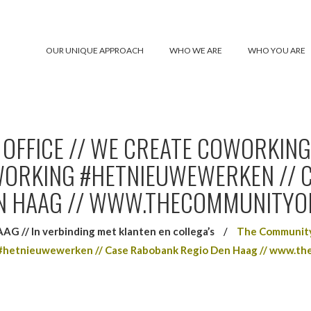
OUR UNIQUE APPROACH
WHO WE ARE
WHO YOU ARE
OFFICE // WE CREATE COWORKING
RKING #HETNIEUWEWERKEN // 
N HAAG // WWW.THECOMMUNITYO
// In verbinding met klanten en collega’s
/
The Community
hetnieuwewerken // Case Rabobank Regio Den Haag // www.th