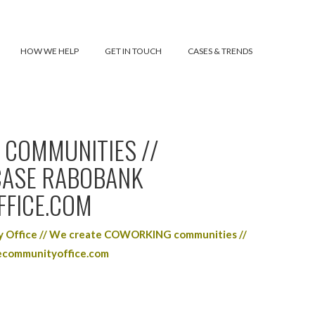
HOW WE HELP
GET IN TOUCH
CASES & TRENDS
 COMMUNITIES //
CASE RABOBANK
FFICE.COM
 Office // We create COWORKING communities //
ecommunityoffice.com