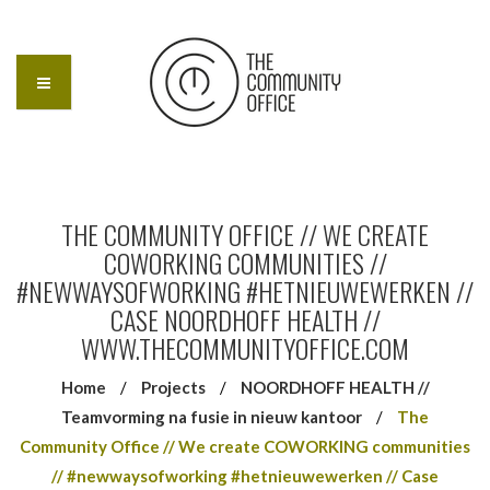
THE COMMUNITY OFFICE // WE CREATE
COWORKING COMMUNITIES //
#NEWWAYSOFWORKING #HETNIEUWEWERKEN //
CASE NOORDHOFF HEALTH //
WWW.THECOMMUNITYOFFICE.COM
Home
/
Projects
/
NOORDHOFF HEALTH //
Teamvorming na fusie in nieuw kantoor
/
The
Community Office // We create COWORKING communities
// #newwaysofworking #hetnieuwewerken // Case