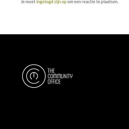
Je moet
ingelogd zijn op
om een reactie te plaatsen.