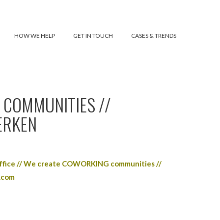
HOW WE HELP
GET IN TOUCH
CASES & TRENDS
 COMMUNITIES //
ERKEN
M
fice // We create COWORKING communities //
.com