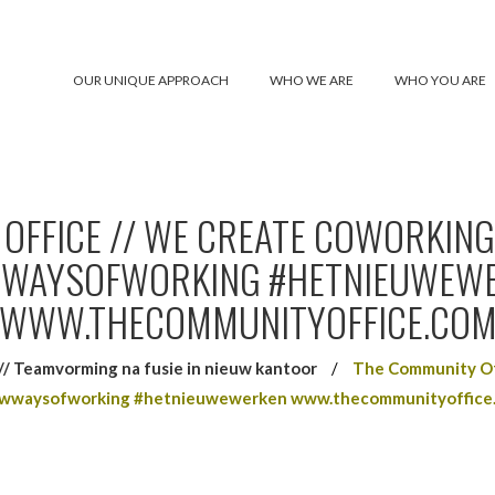
OUR UNIQUE APPROACH
WHO WE ARE
WHO YOU ARE
OFFICE // WE CREATE COWORKING
WAYSOFWORKING #HETNIEUWEW
WWW.THECOMMUNITYOFFICE.CO
Teamvorming na fusie in nieuw kantoor
/
The Community Of
wwaysofworking #hetnieuwewerken www.thecommunityoffice