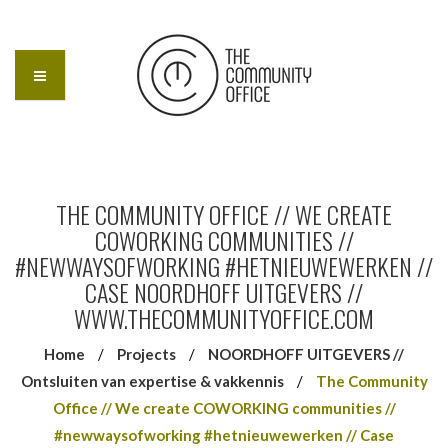
THE COMMUNITY OFFICE // WE CREATE
COWORKING COMMUNITIES //
#NEWWAYSOFWORKING #HETNIEUWEWERKEN //
CASE NOORDHOFF UITGEVERS //
WWW.THECOMMUNITYOFFICE.COM
Home
/
Projects
/
NOORDHOFF UITGEVERS //
Ontsluiten van expertise & vakkennis
/
The Community
Office // We create COWORKING communities //
#newwaysofworking #hetnieuwewerken // Case