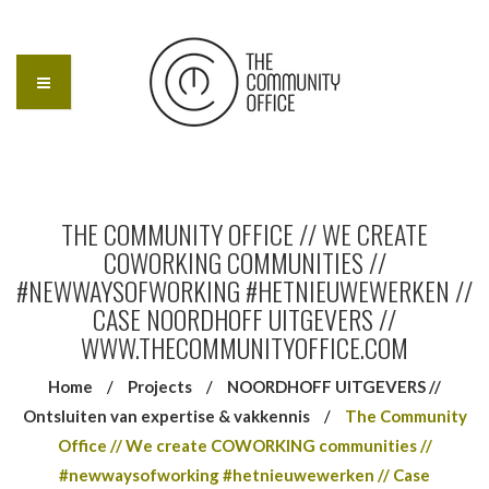
THE COMMUNITY OFFICE // WE CREATE
COWORKING COMMUNITIES //
#NEWWAYSOFWORKING #HETNIEUWEWERKEN //
CASE NOORDHOFF UITGEVERS //
WWW.THECOMMUNITYOFFICE.COM
Home
/
Projects
/
NOORDHOFF UITGEVERS //
Ontsluiten van expertise & vakkennis
/
The Community
Office // We create COWORKING communities //
#newwaysofworking #hetnieuwewerken // Case