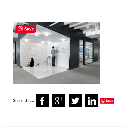
Save
Share this...
Save