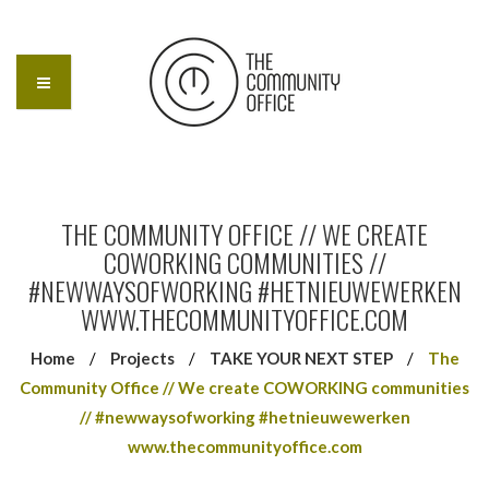
THE COMMUNITY OFFICE // WE CREATE
COWORKING COMMUNITIES //
#NEWWAYSOFWORKING #HETNIEUWEWERKEN
WWW.THECOMMUNITYOFFICE.COM
Home
/
Projects
/
TAKE YOUR NEXT STEP
/
The
Community Office // We create COWORKING communities
// #newwaysofworking #hetnieuwewerken
www.thecommunityoffice.com