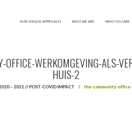
OUR UNIQUE APPROACH
WHO WE ARE
WHO YOU ARE
-OFFICE-WERKOMGEVING-ALS-VE
HUIS-2
20 – 2021 // POST-COVID IMPACT
/
the-community-office-