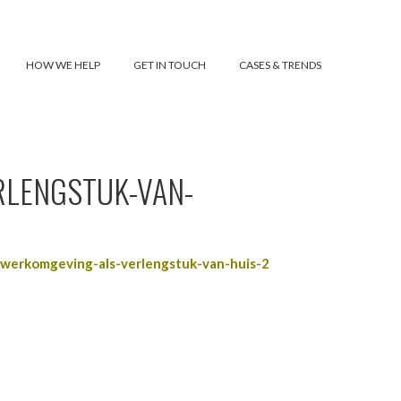
HOW WE HELP
GET IN TOUCH
CASES & TRENDS
RLENGSTUK-VAN-
werkomgeving-als-verlengstuk-van-huis-2