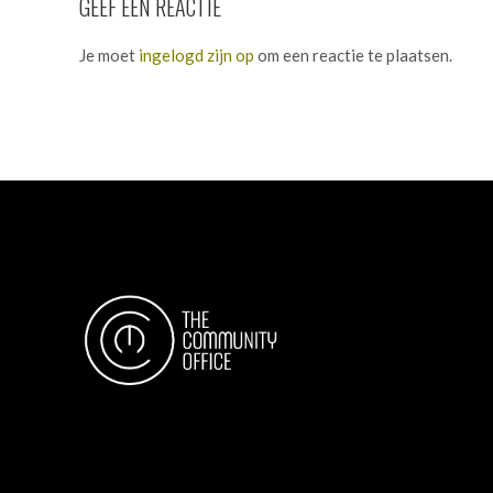
GEEF EEN REACTIE
Je moet
ingelogd zijn op
om een reactie te plaatsen.