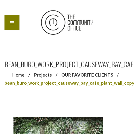
BEAN_BURO_WORK_PROJECT_CAUSEWAY_BAY_CAF
Home
/
Projects
/
OUR FAVORITE CLIENTS
/
bean_buro_work_project_causeway_bay_cafe_plant_wall_cop