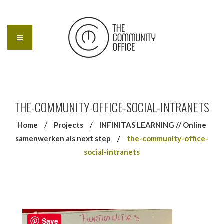
THE-COMMUNITY-OFFICE-SOCIAL-INTRANETS
Home
/
Projects
/
INFINITAS LEARNING // Online
samenwerken als next step
/
the-community-office-
social-intranets
Save