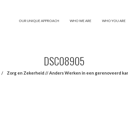
OUR UNIQUE APPROACH
WHO WE ARE
WHO YOU ARE
DSC08905
/
Zorg en Zekerheid // Anders Werken in een gerenoveerd ka