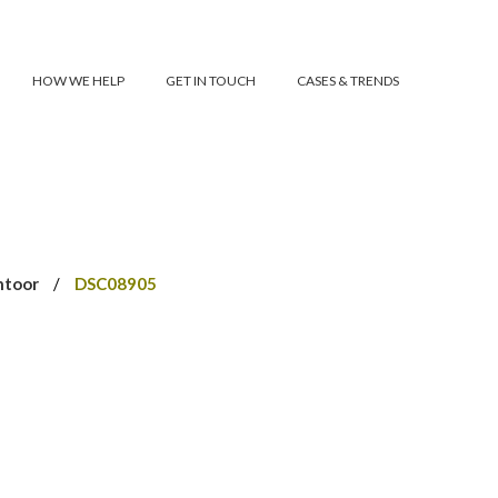
HOW WE HELP
GET IN TOUCH
CASES & TRENDS
ntoor
/
DSC08905