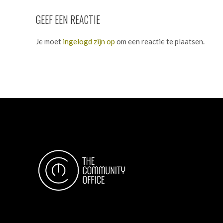
GEEF EEN REACTIE
Je moet
ingelogd zijn op
om een reactie te plaatsen.